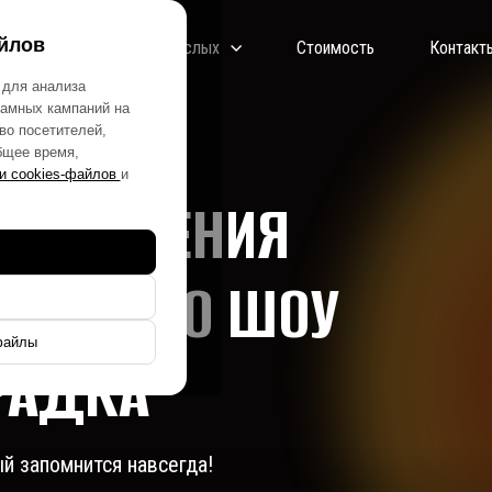
йлов
детей
Для взрослых
Стоимость
Контакт
 для анализа
ламных кампаний на
во посетителей,
бщее время,
и cookies-файлов
и
Ь РОЖДЕНИЯ
РСИВНОГО ШОУ
файлы
РАДКА
 запомнится навсегда!