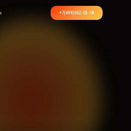
ы
+7(499)302-35-18